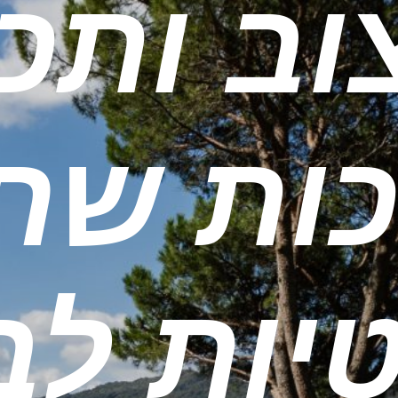
וב ותכנ
כות שחי
יות לב