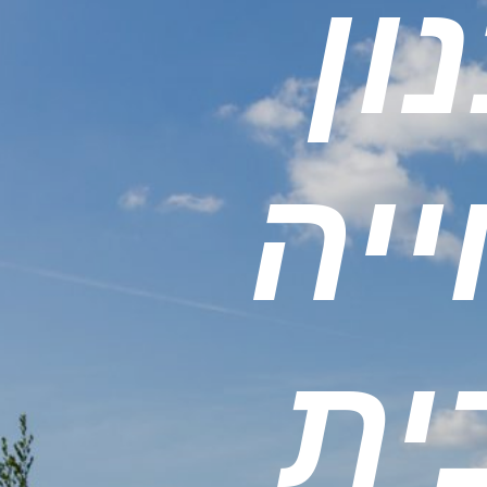
ון
יה
ית