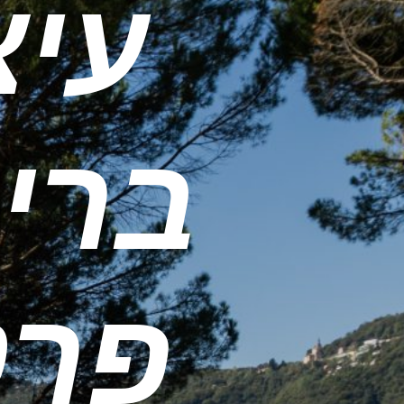
עיצ
ברי
פרט