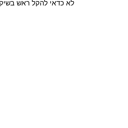
לא כדאי להקל ראש בשיקו
שמדובר על עניין אסתטי,
הבטיחות בסביבת ילדים ו
החדשות הטובות הן שלא צ
ויוקרתית. אבל בשביל לשלב