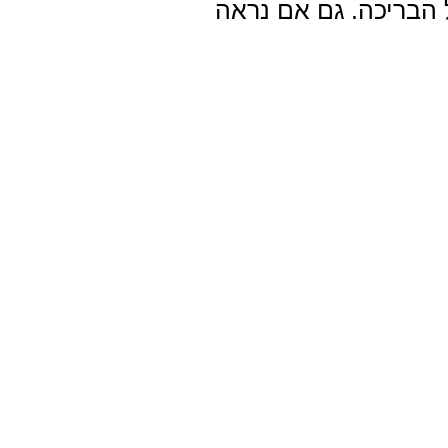
 הבריכה. גם אם נראה
ים בבריכה ואפילו על
 בריכה גדולה, מפנקת